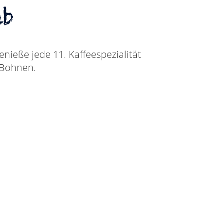
ub
nieße jede 11. Kaffeespezialität
n Bohnen.