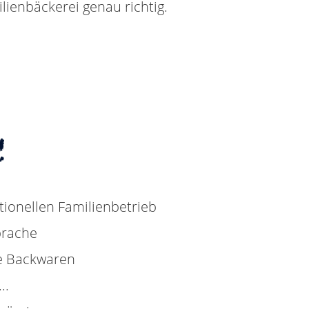
ilienbäckerei genau richtig.
!
itionellen Familienbetrieb
prache
re Backwaren
..