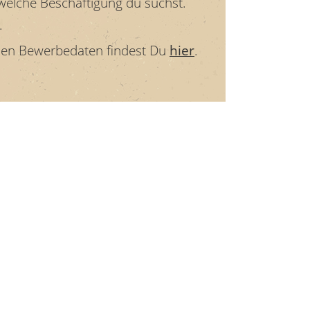
elche Beschäftigung du suchst.
.
nen Bewerbedaten findest Du
hier
.