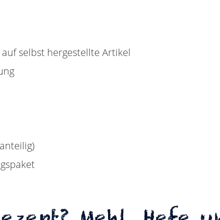
auf selbst hergestellte Artikel
tung
nteilig)
ngspaket
Rezept? Mehl, Hefe 