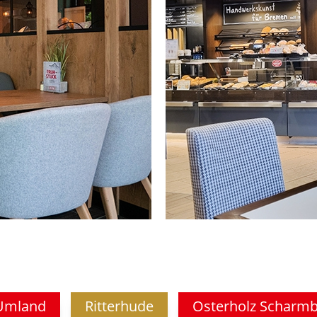
Umland
Ritterhude
Osterholz Scharm