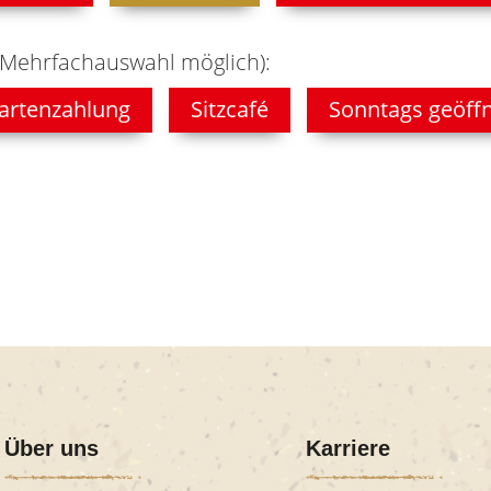
(Mehrfachauswahl möglich):
artenzahlung
Sitzcafé
Sonntags geöff
Über uns
Karriere