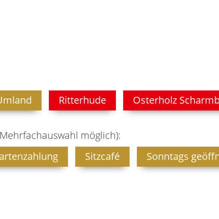
Umland
Ritterhude
Osterholz Scharm
(Mehrfachauswahl möglich):
artenzahlung
Sitzcafé
Sonntags geöff