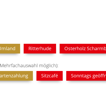
Umland
Ritterhude
Osterholz Scharm
(Mehrfachauswahl möglich):
artenzahlung
Sitzcafé
Sonntags geöff