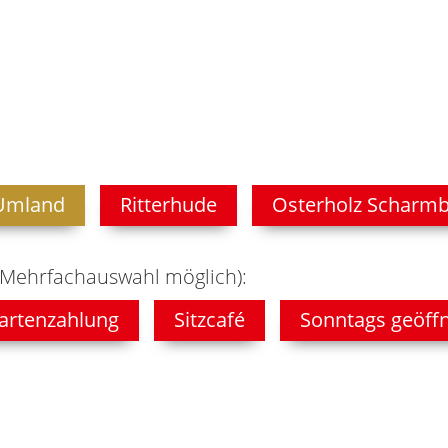
Umland
Ritterhude
Osterholz Scharm
(Mehrfachauswahl möglich):
artenzahlung
Sitzcafé
Sonntags geöff