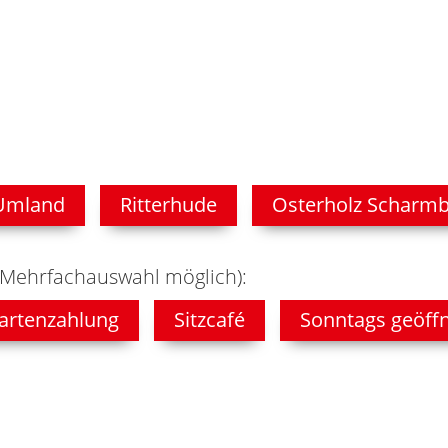
Umland
Ritterhude
Osterholz Scharm
(Mehrfachauswahl möglich):
artenzahlung
Sitzcafé
Sonntags geöff